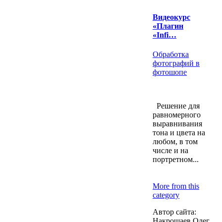
Видеокурс
«Плагин
«Infi…
Обработка
фотографий в
фотошопе
Решение для
равномерного
выравнивания
тона и цвета на
любом, в том
числе и на
портретном...
More from this
category
Автор сайта:
Накрошаев Олег,