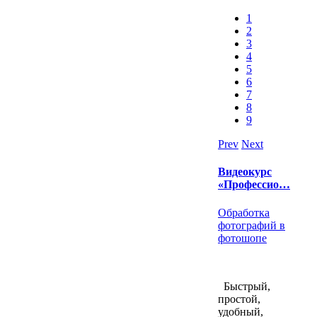
1
2
3
4
5
6
7
8
9
Prev
Next
Видеокурс
«Профессио…
Обработка
фотографий в
фотошопе
Быстрый,
простой,
удобный,