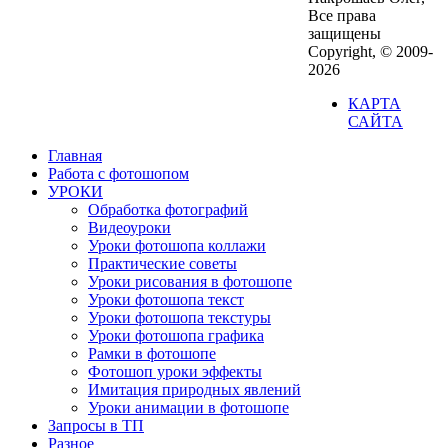
Все права
защищены
Copyright, © 2009-
2026
КАРТА
САЙТА
Главная
Работа с фотошопом
УРОКИ
Обработка фотографий
Видеоуроки
Уроки фотошопа коллажи
Практические советы
Уроки рисования в фотошопе
Уроки фотошопа текст
Уроки фотошопа текстуры
Уроки фотошопа графика
Рамки в фотошопе
Фотошоп уроки эффекты
Имитация природных явлений
Уроки анимации в фотошопе
Запросы в ТП
Разное