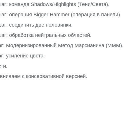
аг: команда Shadows/Highlights (Тени/Света).
аг: операция Bigger Hammer (операция в панели).
аг: соединить две половинки.
аг: обработка нейтральных областей.
аг: Модернизированный Метод Марсианина (МММ).
г: усиление цвета.
ти.
авниваем с консервативной версией.