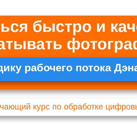
ться быстро и ка
атывать фотогра
дику рабочего потока
Дэн
учающий курс
по обработке цифро