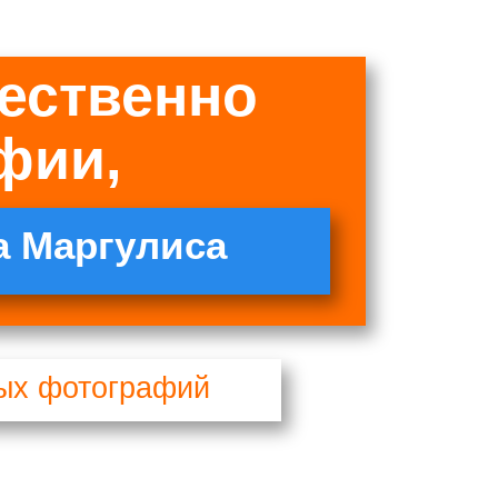
чественно
фии,
а Маргулиса
вых фотографий