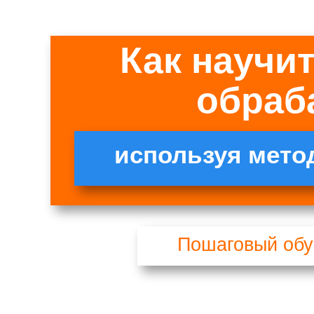
Как научи
обраб
используя мето
Пошаговый об