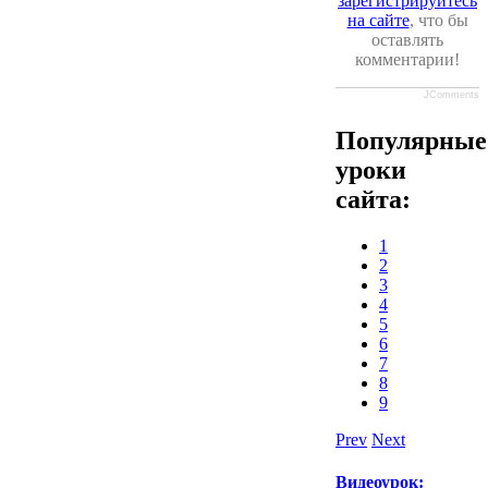
зарегистрируйтесь
на сайте
, что бы
оставлять
комментарии!
JComments
Популярные
уроки
сайта:
1
2
3
4
5
6
7
8
9
Prev
Next
Видеоурок: