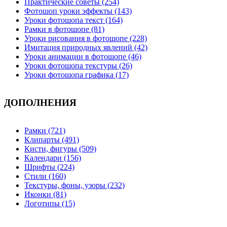
Практические советы (254)
Фотошоп уроки эффекты (143)
Уроки фотошопа текст (164)
Рамки в фотошопе (81)
Уроки рисования в фотошопе (228)
Имитация природных явлений (42)
Уроки анимации в фотошопе (46)
Уроки фотошопа текстуры (26)
Уроки фотошопа графика (17)
ДОПОЛНЕНИЯ
Рамки (721)
Клипарты (491)
Кисти, фигуры (509)
Календари (156)
Шрифты (224)
Стили (160)
Текстуры, фоны, узоры (232)
Иконки (81)
Логотипы (15)