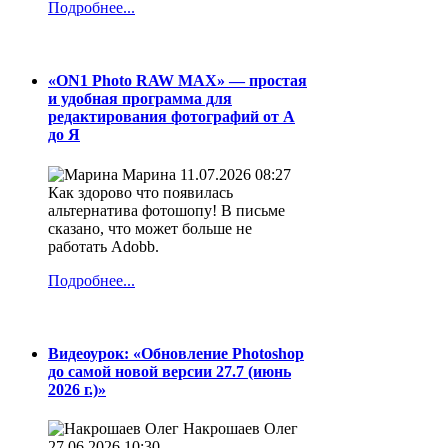
Подробнее...
«ON1 Photo RAW MAX» — простая
и удобная программа для
редактирования фотографий от А
до Я
Марина
11.07.2026 08:27
Как здорово что появилась
альтернатива фотошопу! В письме
сказано, что может больше не
работать Adobb.
Подробнее...
Видеоурок: «Обновление Photoshop
до самой новой версии 27.7 (июнь
2026 г.)»
Накрошаев Олег
27.06.2026 10:30