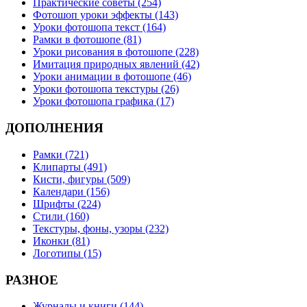
Практические советы (254)
Фотошоп уроки эффекты (143)
Уроки фотошопа текст (164)
Рамки в фотошопе (81)
Уроки рисования в фотошопе (228)
Имитация природных явлений (42)
Уроки анимации в фотошопе (46)
Уроки фотошопа текстуры (26)
Уроки фотошопа графика (17)
ДОПОЛНЕНИЯ
Рамки (721)
Клипарты (491)
Кисти, фигуры (509)
Календари (156)
Шрифты (224)
Стили (160)
Текстуры, фоны, узоры (232)
Иконки (81)
Логотипы (15)
РАЗНОЕ
Журналы и книги (144)