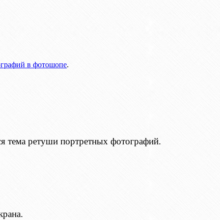
ографий в фотошопе
.
ся тема ретуши портретных фотографий.
крана.