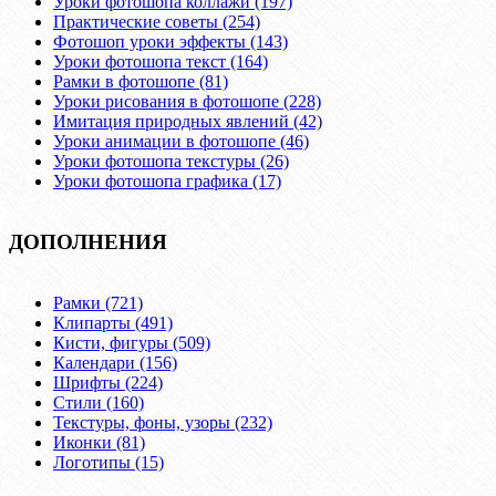
Уроки фотошопа коллажи (197)
Практические советы (254)
Фотошоп уроки эффекты (143)
Уроки фотошопа текст (164)
Рамки в фотошопе (81)
Уроки рисования в фотошопе (228)
Имитация природных явлений (42)
Уроки анимации в фотошопе (46)
Уроки фотошопа текстуры (26)
Уроки фотошопа графика (17)
ДОПОЛНЕНИЯ
Рамки (721)
Клипарты (491)
Кисти, фигуры (509)
Календари (156)
Шрифты (224)
Стили (160)
Текстуры, фоны, узоры (232)
Иконки (81)
Логотипы (15)