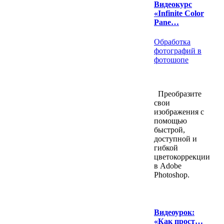
Видеокурс
«Infinite Color
Pane…
Обработка
фотографий в
фотошопе
Преобразите
свои
изображения с
помощью
быстрой,
доступной и
гибкой
цветокоррекции
в Adobe
Photoshop.
Видеоурок:
«Как прост…