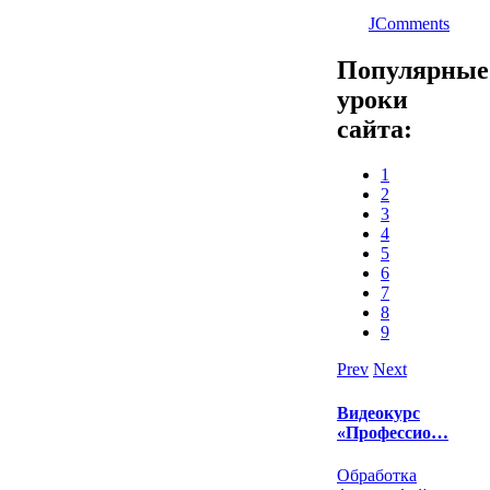
JComments
Популярные
уроки
сайта:
1
2
3
4
5
6
7
8
9
Prev
Next
Видеокурс
«Профессио…
Обработка