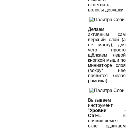
осветлить
волосы девушки.
Делаем
активным сам
верхний слой (а
не маску), для
чего просто
щёлкаем левой
кнопкой мыши по
миниатюре слоя
(вокруг неё
появится белая
рамочка).
Вызываем
инструмент
"
Уровни
" -
Ctrl+L
. В
появившемся
окне сдвигаем