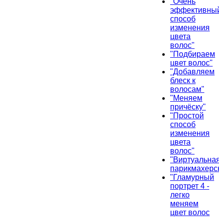
"Очень
эффективны
способ
изменения
цвета
волос"
"Подбираем
цвет волос"
"Добавляем
блеск к
волосам"
"Меняем
причёску"
"Простой
способ
изменения
цвета
волос"
"Виртуальна
парикмахерс
"Гламурный
портрет 4 -
легко
меняем
цвет волос