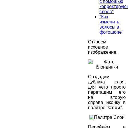
с помощью
корректирую
слоёв"
"Как
изменить
волосы в
фотошопе"
Откроем
исходное
изображение.
Создадим
дубликат слоя,
для чего просто
перетащим его
на вторую
справа иконку в
палитре "
Слои
".
Перейдём в