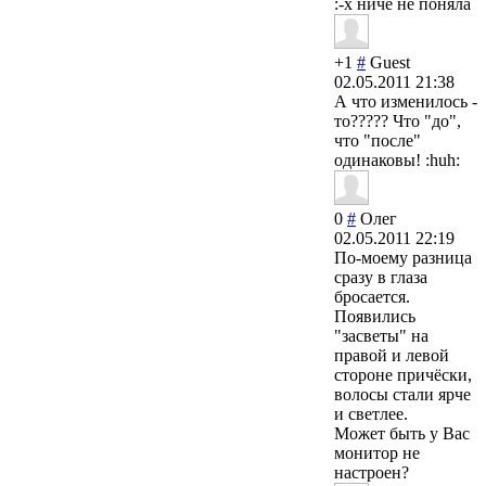
:-x ниче не поняла
+1
#
Guest
02.05.2011 21:38
А что изменилось -
то????? Что "до",
что "после"
одинаковы! :huh:
0
#
Олег
02.05.2011 22:19
По-моему разница
сразу в глаза
бросается.
Появились
"засветы" на
правой и левой
стороне причёски,
волосы стали ярче
и светлее.
Может быть у Вас
монитор не
настроен?