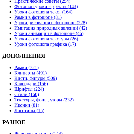
Практические советы (254)
Фотошоп уроки эффекты (143)
Уроки фотошопа текст (164)
Рамки в фотошопе (81)
Уроки рисования в фотошопе (228)
Имитация природных явлений (42)
Уроки анимации в фотошопе (46)
Уроки фотошопа текстуры (26)
Уроки фотошопа графика (17)
ДОПОЛНЕНИЯ
Рамки (721)
Клипарты (491)
Кисти, фигуры (509)
Календари (156)
Шрифты (224)
Стили (160)
Текстуры, фоны, узоры (232)
Иконки (81)
Логотипы (15)
РАЗНОЕ
Журналы и книги (144)