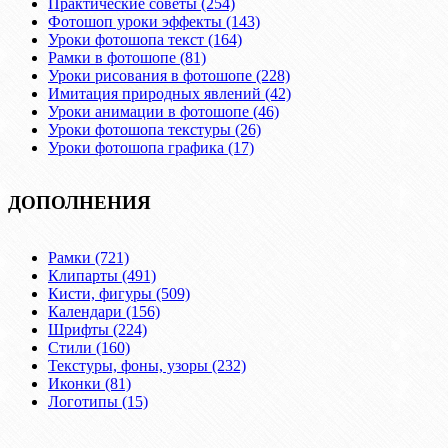
Практические советы (254)
Фотошоп уроки эффекты (143)
Уроки фотошопа текст (164)
Рамки в фотошопе (81)
Уроки рисования в фотошопе (228)
Имитация природных явлений (42)
Уроки анимации в фотошопе (46)
Уроки фотошопа текстуры (26)
Уроки фотошопа графика (17)
ДОПОЛНЕНИЯ
Рамки (721)
Клипарты (491)
Кисти, фигуры (509)
Календари (156)
Шрифты (224)
Стили (160)
Текстуры, фоны, узоры (232)
Иконки (81)
Логотипы (15)