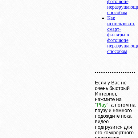
фотошопе,
неразрушающ
способом
Как
использовать
смарт-
фильтры в
фотошопе
неразрушающ
способом
Если у Вас не
очень быстрый
Интернет,
нажмите на
"
Play
", а потом на
паузу и немного
подождите пока
видео
подгрузится для
его комфортного