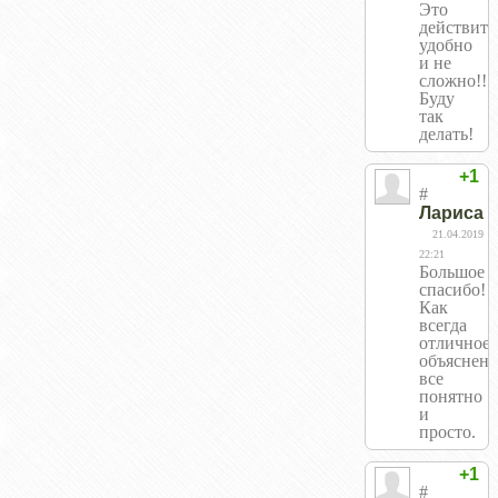
Это
действите
удобно
и не
сложно!!!
Буду
так
делать!
+1
#
Лариса
21.04.2019
22:21
Большое
спасибо!
Как
всегда
отличное
объяснени
все
понятно
и
просто.
+1
#