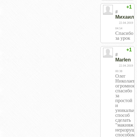
+1
#
Михаил
22.04.2019
04:54
Спасибо
за урок
+1
#
Marlen
22.04.2019
00:38
Олег
Николаев
огромное
спасибо
за
простой
и
уникальн
способ
сделать
"макияж
неразруш
способом"