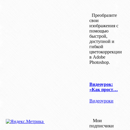
Преобразите
свои
изображения с
помощью
быстрой,
доступной и
гибкой
цветокоррекции
в Adobe
Photoshop.
Видеоурок:
«Как прост…
Видеоуроки
Мои
подписчики