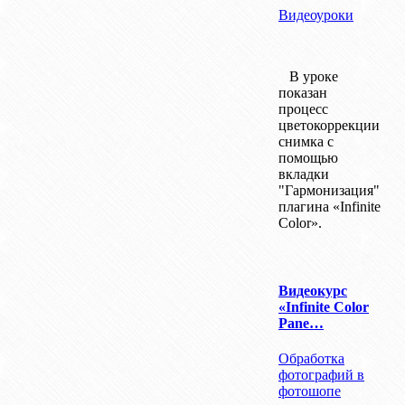
Видеоуроки
В уроке
показан
процесс
цветокоррекции
снимка с
помощью
вкладки
"Гармонизация"
плагина «Infinite
Color».
Видеокурс
«Infinite Color
Pane…
Обработка
фотографий в
фотошопе