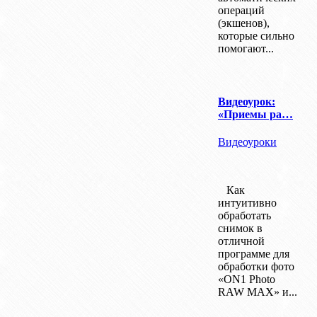
операций
(экшенов),
которые сильно
помогают...
Видеоурок:
«Приемы ра…
Видеоуроки
Как
интуитивно
обработать
снимок в
отличной
программе для
обработки фото
«ON1 Photo
RAW MAX» и...