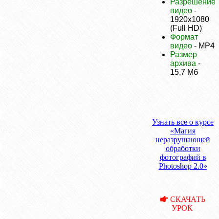
Разрешение
видео
-
1920х1080
(Full HD)
Формат
видео
- MP4
Размер
архива
-
15,7 Мб
Узнать все о курсе
«Магия
неразрушающей
обработки
фотографий в
Photoshop 2.0»
СКАЧАТЬ
УРОК