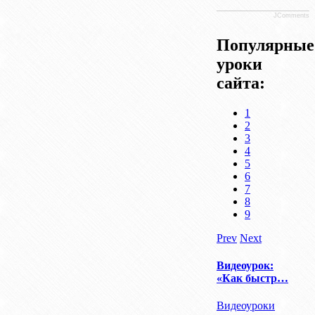
JComments
Популярные
уроки
сайта:
1
2
3
4
5
6
7
8
9
Prev
Next
Видеоурок:
«Как быстр…
Видеоуроки