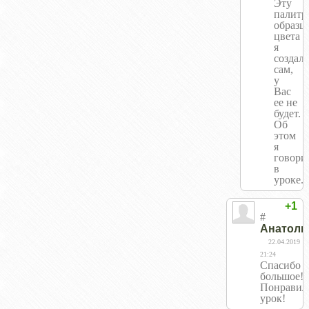
Эту
палитр
образц
цвета
я
создал
сам,
у
Вас
ее не
будет.
Об
этом
я
говори
в
уроке.
+1
#
Анатоли
22.04.2019
21:24
Спасибо
большое!
Понравил
урок!