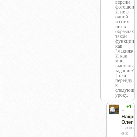
версии
фотошопа
И не в
одной
из них
нет в
образцах
такой
функции
как
"макияж"
И как
мне
выполнят
задание?
Пока
перейду
к
следующе
уроку.
+1
#
Накро
Олег
24.04.20
09:32