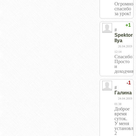
Огромное
спасибо
за урок!
+1
#
Spektor
Ilya
26.04.2019
12:14
Спасибо1
Просто
и
доходчиво
-1
#
Галина
24.04.2019
01:38
Доброе
время
суток.
У меня
установл
2