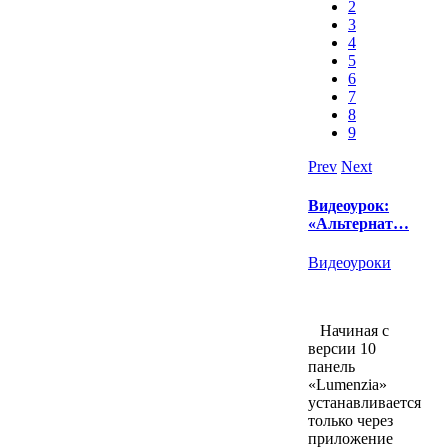
2
3
4
5
6
7
8
9
Prev
Next
Видеоурок:
«Альтернат…
Видеоуроки
Начиная с
версии 10
панель
«Lumenzia»
устанавливается
только через
приложение