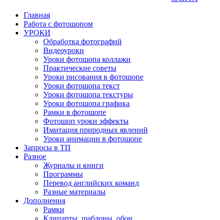
Главная
Работа с фотошопом
УРОКИ
Обработка фотографий
Видеоуроки
Уроки фотошопа коллажи
Практические советы
Уроки рисования в фотошопе
Уроки фотошопа текст
Уроки фотошопа текстуры
Уроки фотошопа графика
Рамки в фотошопе
Фотошоп уроки эффекты
Имитация природных явлений
Уроки анимации в фотошопе
Запросы в ТП
Разное
Журналы и книги
Программы
Перевод английских команд
Разные материалы
Дополнения
Рамки
Клипарты, шаблоны, обои