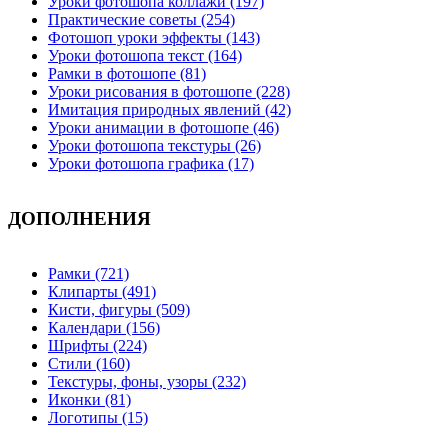
Уроки фотошопа коллажи (197)
Практические советы (254)
Фотошоп уроки эффекты (143)
Уроки фотошопа текст (164)
Рамки в фотошопе (81)
Уроки рисования в фотошопе (228)
Имитация природных явлений (42)
Уроки анимации в фотошопе (46)
Уроки фотошопа текстуры (26)
Уроки фотошопа графика (17)
ДОПОЛНЕНИЯ
Рамки (721)
Клипарты (491)
Кисти, фигуры (509)
Календари (156)
Шрифты (224)
Стили (160)
Текстуры, фоны, узоры (232)
Иконки (81)
Логотипы (15)