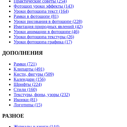
Практические советы (254)
Фотошоп уроки эффекты (143)
Уроки фотошопа текст (164)
Рамки в фотошопе (81)
Уроки рисования в фотошопе (228)
Имитация природных явлений (42)
Уроки анимации в фотошопе (46)
Уроки фотошопа текстуры (26)
Уроки фотошопа графика (17)
ДОПОЛНЕНИЯ
Рамки (721)
Клипарты (491)
Кисти, фигуры (509)
Календари (156)
Шрифты (224)
Стили (160)
Текстуры, фоны, узоры (232)
Иконки (81)
Логотипы (15)
РАЗНОЕ
Журналы и книги (144)