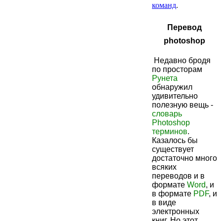
команд
.
Перевод
photoshop
Недавно бродя
по просторам
Рунета
обнаружил
удивительно
полезную вещь -
словарь
Photoshop
терминов
.
Казалось бы
существует
достаточно много
всяких
переводов и в
формате
Word
,
и
в формате
PDF
,
и
в виде
электронных
книг. Но этот