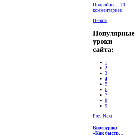
Подробнее...
70
комментариев
Печать
Популярные
уроки
сайта:
1
2
3
4
5
6
7
8
9
Prev
Next
Видеоурок:
«Как быстр…