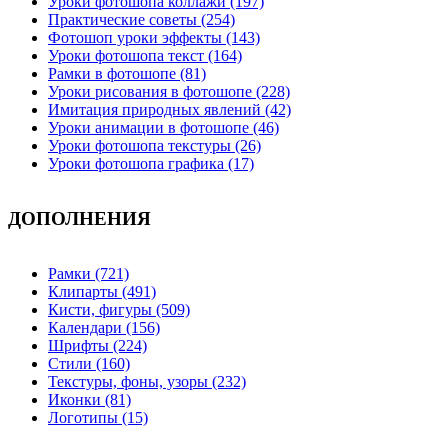
Уроки фотошопа коллажи (197)
Практические советы (254)
Фотошоп уроки эффекты (143)
Уроки фотошопа текст (164)
Рамки в фотошопе (81)
Уроки рисования в фотошопе (228)
Имитация природных явлений (42)
Уроки анимации в фотошопе (46)
Уроки фотошопа текстуры (26)
Уроки фотошопа графика (17)
ДОПОЛНЕНИЯ
Рамки (721)
Клипарты (491)
Кисти, фигуры (509)
Календари (156)
Шрифты (224)
Стили (160)
Текстуры, фоны, узоры (232)
Иконки (81)
Логотипы (15)