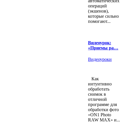
автоматических
операций
(экшенов),
которые сильно
помогают...
Видеоурок:
«Приемы ра…
Видеоуроки
Как
интуитивно
обработать
снимок в
отличной
программе для
обработки фото
«ON1 Photo
RAW MAX» и...