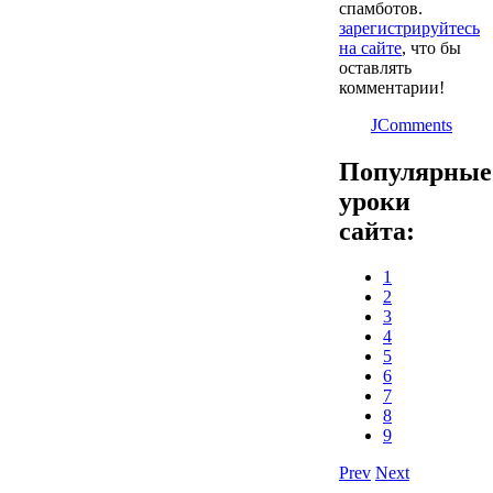
спамботов.
зарегистрируйтесь
на сайте
, что бы
оставлять
комментарии!
JComments
Популярные
уроки
сайта:
1
2
3
4
5
6
7
8
9
Prev
Next