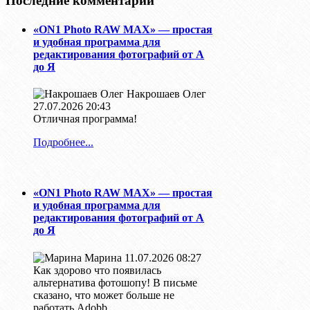
Последние комментарии
«ON1 Photo RAW MAX» — простая
и удобная программа для
редактирования фотографий от А
до Я
Накрошаев Олег
27.07.2026 20:43
Отличная программа!
Подробнее...
«ON1 Photo RAW MAX» — простая
и удобная программа для
редактирования фотографий от А
до Я
Марина
11.07.2026 08:27
Как здорово что появилась
альтернатива фотошопу! В письме
сказано, что может больше не
работать Adobb.