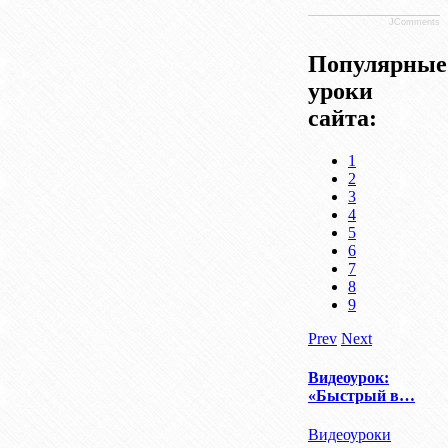
JComments
Популярные
уроки
сайта:
1
2
3
4
5
6
7
8
9
Prev
Next
Видеоурок:
«Быстрый в…
Видеоуроки