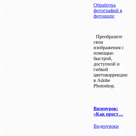
Обработка
фотографий в
фотошопе
Преобразите
свои
изображения с
помощью
быстрой,
доступной и
гибкой
цветокоррекции
в Adobe
Photoshop.
Видеоурок:
«Как прост…
Видеоуроки