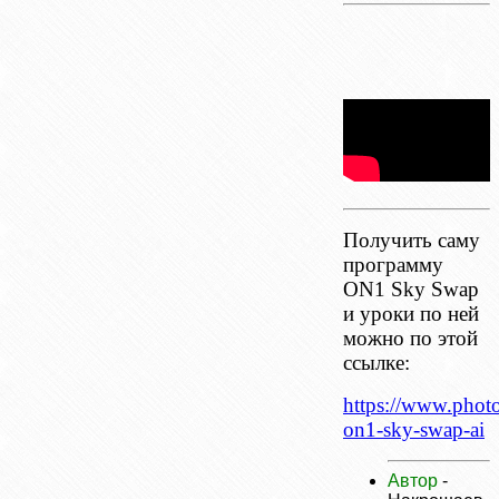
Получить саму
программу
ON1 Sky Swap
и уроки по ней
можно по этой
ссылке:
https://www.phot
on1-sky-swap-ai
Автор
-