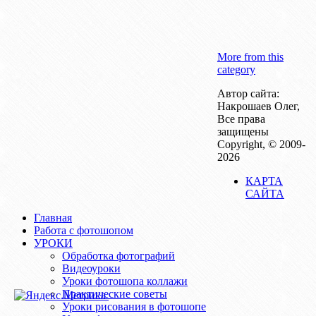
More from this
category
Автор сайта:
Накрошаев Олег,
Все права
защищены
Copyright, © 2009-
2026
КАРТА
САЙТА
Главная
Работа с фотошопом
УРОКИ
Обработка фотографий
Видеоуроки
Уроки фотошопа коллажи
Практические советы
Уроки рисования в фотошопе