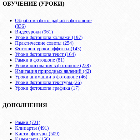
ОБУЧЕНИЕ (УРОКИ)
Обработка фотографий в фотошопе
(836)
Видеоуроки (961)
Уроки фотошопа коллажи (197)
Практические советы (254)
Фотошоп уроки эффекты (143)
Уроки фотошопа текст (164)
Рамки в фотошопе (81)
Уроки рисования в фотошопе (228)
Имитация природных явлений (42)
Уроки анимации в фотошопе (46)
Уроки фотошопа текстуры (26)
Уроки фотошопа графика (17)
ДОПОЛНЕНИЯ
Рамки (721)
Клипарты (491)
Кисти, фигуры (509)
Календари (156)