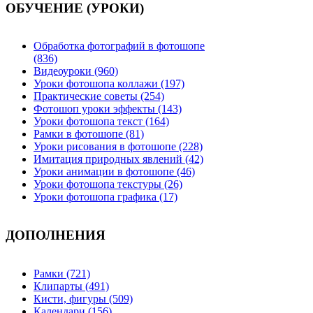
ОБУЧЕНИЕ (УРОКИ)
Обработка фотографий в фотошопе
(836)
Видеоуроки (960)
Уроки фотошопа коллажи (197)
Практические советы (254)
Фотошоп уроки эффекты (143)
Уроки фотошопа текст (164)
Рамки в фотошопе (81)
Уроки рисования в фотошопе (228)
Имитация природных явлений (42)
Уроки анимации в фотошопе (46)
Уроки фотошопа текстуры (26)
Уроки фотошопа графика (17)
ДОПОЛНЕНИЯ
Рамки (721)
Клипарты (491)
Кисти, фигуры (509)
Календари (156)