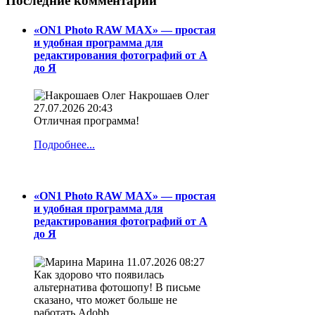
Последние комментарии
«ON1 Photo RAW MAX» — простая
и удобная программа для
редактирования фотографий от А
до Я
Накрошаев Олег
27.07.2026 20:43
Отличная программа!
Подробнее...
«ON1 Photo RAW MAX» — простая
и удобная программа для
редактирования фотографий от А
до Я
Марина
11.07.2026 08:27
Как здорово что появилась
альтернатива фотошопу! В письме
сказано, что может больше не
работать Adobb.