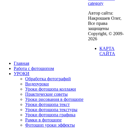
category
Автор сайта:
Накрошаев Олег,
Все права
защищены
Copyright, © 2009-
2026
КАРТА
САЙТА
Главная
Работа с фотошопом
УРОКИ
Обработка фотографий
Видеоуроки
Уроки фотошопа коллажи
Практические советы
Уроки рисования в фотошопе
Уроки фотошопа текст
Уроки фотошопа текстуры
Уроки фотошопа графика
Рамки в фотошопе
Фотошоп уроки эффекты