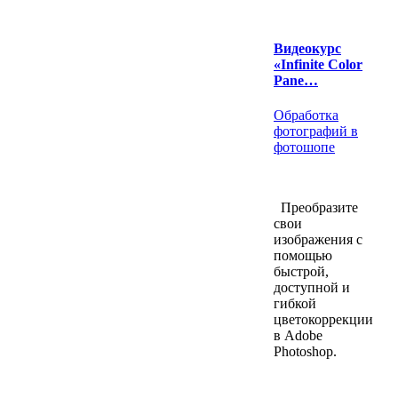
Видеокурс
«Infinite Color
Pane…
Обработка
фотографий в
фотошопе
Преобразите
свои
изображения с
помощью
быстрой,
доступной и
гибкой
цветокоррекции
в Adobe
Photoshop.