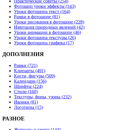
Практические советы (254)
Фотошоп уроки эффекты (143)
Уроки фотошопа текст (164)
Рамки в фотошопе (81)
Уроки рисования в фотошопе (228)
Имитация природных явлений (42)
Уроки анимации в фотошопе (46)
Уроки фотошопа текстуры (26)
Уроки фотошопа графика (17)
ДОПОЛНЕНИЯ
Рамки (721)
Клипарты (491)
Кисти, фигуры (509)
Календари (156)
Шрифты (224)
Стили (160)
Текстуры, фоны, узоры (232)
Иконки (81)
Логотипы (15)
РАЗНОЕ
Журналы и книги (144)