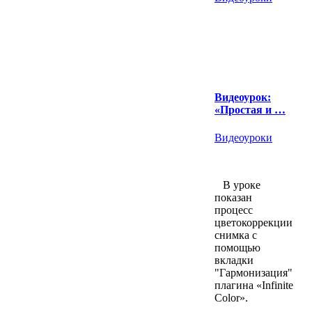
Видеоурок:
«Простая и …
Видеоуроки
В уроке
показан
процесс
цветокоррекции
снимка с
помощью
вкладки
"Гармонизация"
плагина «Infinite
Color».