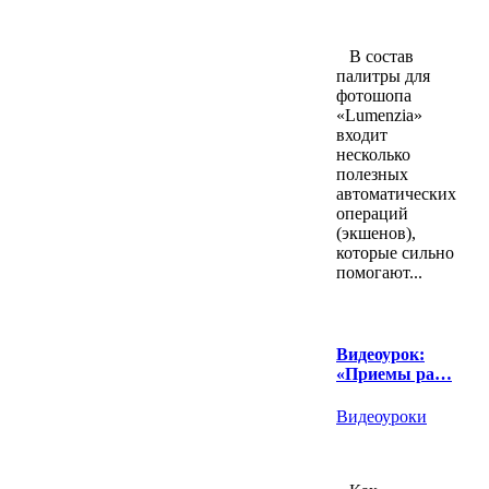
В состав
палитры для
фотошопа
«Lumenzia»
входит
несколько
полезных
автоматических
операций
(экшенов),
которые сильно
помогают...
Видеоурок:
«Приемы ра…
Видеоуроки