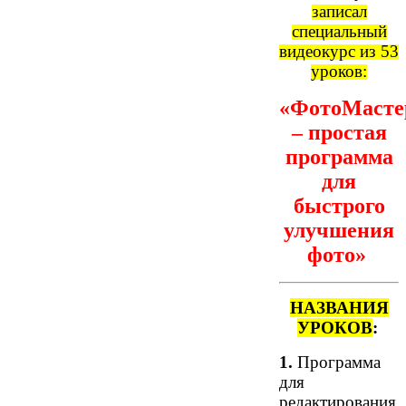
записал
специальный
видеокурс из 53
уроков:
«ФотоМасте
– простая
программа
для
быстрого
улучшения
фото»
НАЗВАНИЯ
УРОКОВ
:
1.
Программа
для
редактирования