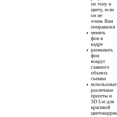
по тону и
цвету, если
он не
очень Вам
понравился
менять
фон в
кадре
размывать
фон
вокруг
главного
объекта
съемки
использоват
различные
пресеты и
3D Lut для
красивой
цветокорре