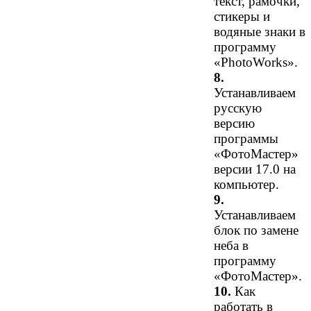
текст, рамочки,
стикеры и
водяные знаки в
программу
«PhotoWorks».
8.
Устанавливаем
русскую
версию
программы
«ФотоМастер»
версии 17.0 на
компьютер.
9.
Устанавливаем
блок по замене
неба в
программу
«ФотоМастер».
10.
Как
работать в