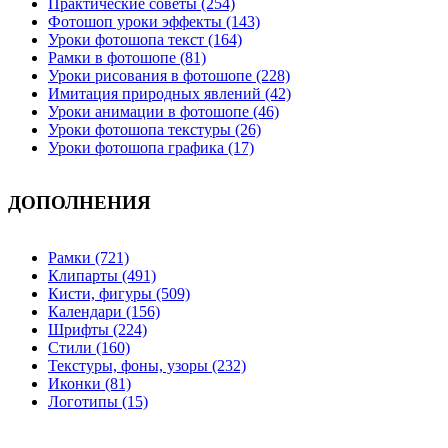
Практические советы (254)
Фотошоп уроки эффекты (143)
Уроки фотошопа текст (164)
Рамки в фотошопе (81)
Уроки рисования в фотошопе (228)
Имитация природных явлений (42)
Уроки анимации в фотошопе (46)
Уроки фотошопа текстуры (26)
Уроки фотошопа графика (17)
ДОПОЛНЕНИЯ
Рамки (721)
Клипарты (491)
Кисти, фигуры (509)
Календари (156)
Шрифты (224)
Стили (160)
Текстуры, фоны, узоры (232)
Иконки (81)
Логотипы (15)