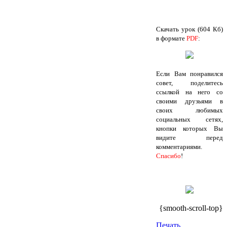
Скачать урок (604 Кб)
в формате
PDF
:
Если Вам понравился
совет, поделитесь
ссылкой на него со
своими друзьями в
своих любимых
социальных сетях,
кнопки которых Вы
видите перед
комментариями.
Спасибо
!
{smooth-scroll-top}
Печать