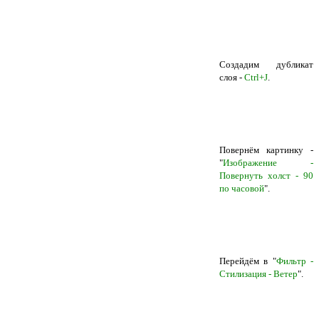
Создадим дубликат
слоя -
Ctrl+J
.
Повернём картинку -
"
Изображение -
Повернуть холст - 90
по часовой
".
Перейдём в "
Фильтр -
Стилизация - Ветер
".