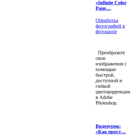
«Infinite Color
Pane…
Обработка
фотографий в
фотошопе
Преобразите
свои
изображения с
помощью
быстрой,
доступной и
гибкой
цветокоррекции
в Adobe
Photoshop.
Видеоурок:
«Как прост…