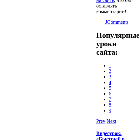
на сайте
, что бы
оставлять
комментарии!
JComments
Популярные
уроки
сайта:
1
2
3
4
5
6
7
8
9
Prev
Next
Видеоурок:
«Быстрый в…