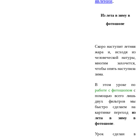
явлений
.
Из лета в зиму в
фотошопе
Скоро наступит летняя
жара и, исходя из
человеческой натуры,
многим захочется,
чтобы опять наступила
зима.
В этом уроке по
работе с фотошопом
с
помощью всего лишь
двух фильтров мы
быстро сделаем на
картинке переход
из
лета в зиму в
фотошопе
.
Урок сделан в