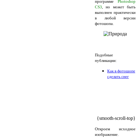
программе
Photoshop
CS3
, но может быть
выполнен практически
в любой версии
фотошопа.
Подобные
публикации:
Как в фотошопе
сделать снег
{smooth-scroll-top}
Откроем исходное
изображение.