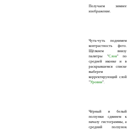
Получаем зимнее
изображение.
Чуть-чуть поднимем
контрастность фото.
Щёлкнем внизу
палитры "
Слои
" по
средней иконке и в
раскрывшемся списке
выберем
корректирующий слой
"
Уровни
".
Чёрный и белый
ползунки сдвинем к
началу гистограммы, а
средний ползунок