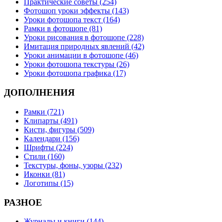
Практические советы (254)
Фотошоп уроки эффекты (143)
Уроки фотошопа текст (164)
Рамки в фотошопе (81)
Уроки рисования в фотошопе (228)
Имитация природных явлений (42)
Уроки анимации в фотошопе (46)
Уроки фотошопа текстуры (26)
Уроки фотошопа графика (17)
ДОПОЛНЕНИЯ
Рамки (721)
Клипарты (491)
Кисти, фигуры (509)
Календари (156)
Шрифты (224)
Стили (160)
Текстуры, фоны, узоры (232)
Иконки (81)
Логотипы (15)
РАЗНОЕ
Журналы и книги (144)