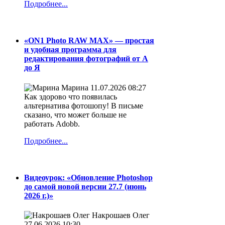
Подробнее...
«ON1 Photo RAW MAX» — простая
и удобная программа для
редактирования фотографий от А
до Я
Марина
11.07.2026 08:27
Как здорово что появилась
альтернатива фотошопу! В письме
сказано, что может больше не
работать Adobb.
Подробнее...
Видеоурок: «Обновление Photoshop
до самой новой версии 27.7 (июнь
2026 г.)»
Накрошаев Олег
27.06.2026 10:30