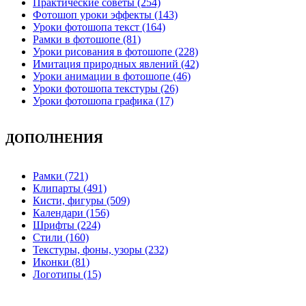
Практические советы (254)
Фотошоп уроки эффекты (143)
Уроки фотошопа текст (164)
Рамки в фотошопе (81)
Уроки рисования в фотошопе (228)
Имитация природных явлений (42)
Уроки анимации в фотошопе (46)
Уроки фотошопа текстуры (26)
Уроки фотошопа графика (17)
ДОПОЛНЕНИЯ
Рамки (721)
Клипарты (491)
Кисти, фигуры (509)
Календари (156)
Шрифты (224)
Стили (160)
Текстуры, фоны, узоры (232)
Иконки (81)
Логотипы (15)