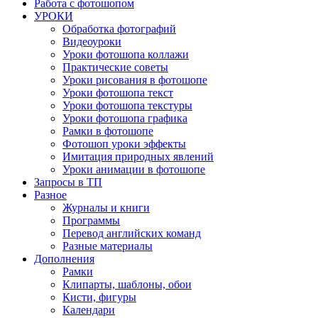
Работа с фотошопом
УРОКИ
Обработка фотографий
Видеоуроки
Уроки фотошопа коллажи
Практические советы
Уроки рисования в фотошопе
Уроки фотошопа текст
Уроки фотошопа текстуры
Уроки фотошопа графика
Рамки в фотошопе
Фотошоп уроки эффекты
Имитация природных явлений
Уроки анимации в фотошопе
Запросы в ТП
Разное
Журналы и книги
Программы
Перевод английских команд
Разные материалы
Дополнения
Рамки
Клипарты, шаблоны, обои
Кисти, фигуры
Календари