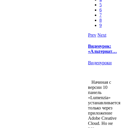
5
6
7
8
9
Prev
Next
Видеоурок:
«Альтернат…
Видеоуроки
Начиная с
версии 10
панель
«Lumenzia»
устанавливается
только через
приложение
Adobe Creative
Cloud. Но не