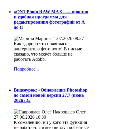
«ON1 Photo RAW MAX» — простая
и удобная программа для
редактирования фотографий от А
до Я
Марина
11.07.2026 08:27
Как здорово что появилась
альтернатива фотошопу! В письме
сказано, что может больше не
работать Adobb.
Подробнее...
Видеоурок: «Обновление Photoshop
до самой новой версии 27.7 (июнь
2026 г.)»
Накрошаев Олег
27.06.2026 10:30
К сожалению, ни у кого эта функция
не работает, я имею ввиду трофейные