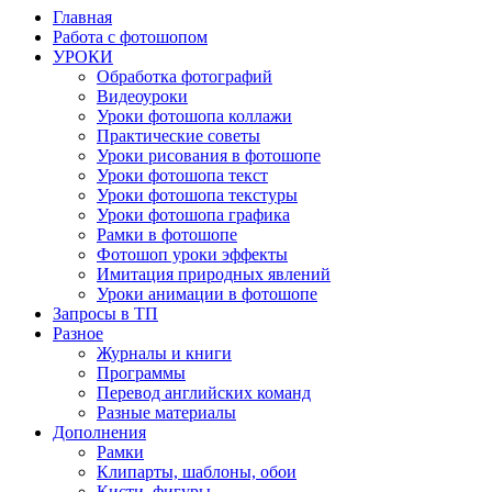
Главная
Работа с фотошопом
УРОКИ
Обработка фотографий
Видеоуроки
Уроки фотошопа коллажи
Практические советы
Уроки рисования в фотошопе
Уроки фотошопа текст
Уроки фотошопа текстуры
Уроки фотошопа графика
Рамки в фотошопе
Фотошоп уроки эффекты
Имитация природных явлений
Уроки анимации в фотошопе
Запросы в ТП
Разное
Журналы и книги
Программы
Перевод английских команд
Разные материалы
Дополнения
Рамки
Клипарты, шаблоны, обои
Кисти, фигуры