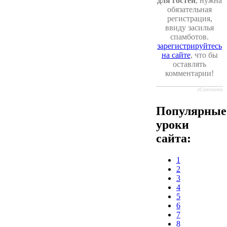
для гостей
, нужна
обязательная
регистрация,
ввиду засилья
спамботов.
зарегистрируйтесь
на сайте
, что бы
оставлять
комментарии!
JComments
Популярные
уроки
сайта:
1
2
3
4
5
6
7
8