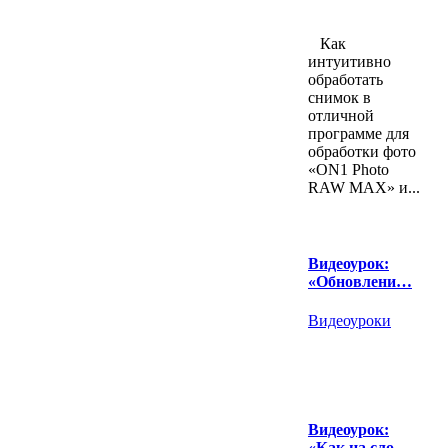
Как
интуитивно
обработать
снимок в
отличной
программе для
обработки фото
«ON1 Photo
RAW MAX» и...
Видеоурок:
«Обновлени…
Видеоуроки
Видеоурок:
«Как на сло…