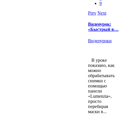
9
Prev
Next
Видеоурок:
«Быстрый в…
Видеоуроки
В уроке
показано, как
можно
обрабатывать
снимки с
помощью
панели
«Lumenzia»,
просто
перебирая
маски в...