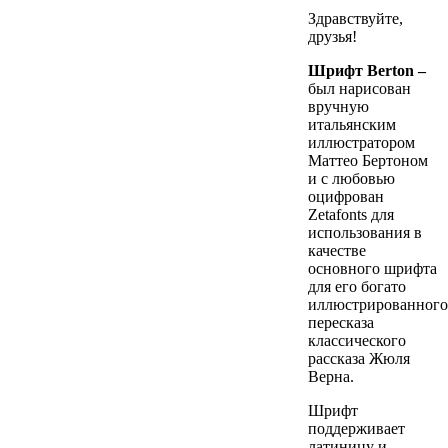
Здравствуйте,
друзья!
Шрифт Berton –
был нарисован
вручную
итальянским
иллюстратором
Маттео Бертоном
и с любовью
оцифрован
Zetafonts для
использования в
качестве
основного шрифта
для его богато
иллюстрированного
пересказа
классического
рассказа Жюля
Верна.
Шрифт
поддерживает
латиницу и