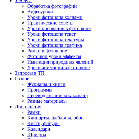
УРОКИ
Обработка фотографий
Видеоуроки
Уроки фотошопа коллажи
Практические советы
Уроки рисования в фотошопе
Уроки фотошопа текст
Уроки фотошопа текстуры
Уроки фотошопа графика
Рамки в фотошопе
Фотошоп уроки эффекты
Имитация природных явлений
Уроки анимации в фотошопе
Запросы в ТП
Разное
Журналы и книги
Программы
Перевод английских команд
Разные материалы
Дополнения
Рамки
Клипарты, шаблоны, обои
Кисти, фигуры
Календари
Шрифты