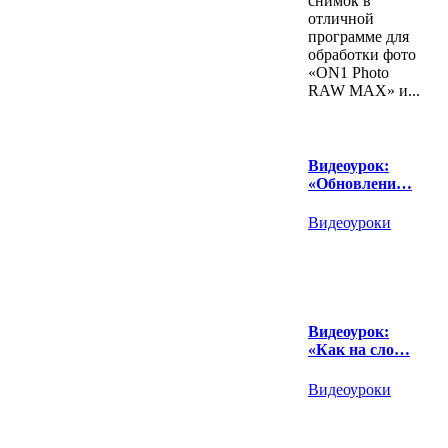
снимок в
отличной
программе для
обработки фото
«ON1 Photo
RAW MAX» и...
Видеоурок:
«Обновлени…
Видеоуроки
Видеоурок:
«Как на сло…
Видеоуроки