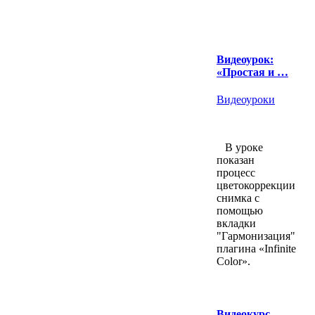
Видеоурок:
«Простая и …
Видеоуроки
В уроке
показан
процесс
цветокоррекции
снимка с
помощью
вкладки
"Гармонизация"
плагина «Infinite
Color».
Видеокурс