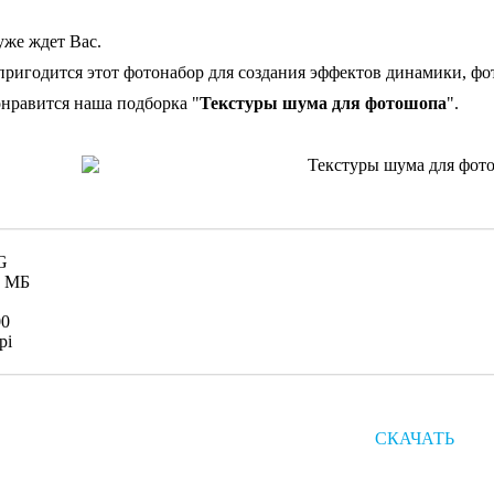
уже ждет Вас.
ригодится этот фотонабор для создания эффектов динамики, фо
онравится наша подборка "
Текстуры шума для фотошопа
".
G
0 MБ
00
pi
СКАЧАТЬ