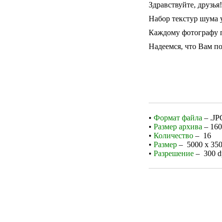
Здравствуйте, друзья!
Набор текстур шума 
Каждому фотографу п
Надеемся, что Вам п
•
Формат файла
– .JP
•
Размер архива
– 16
•
Количество
– 16
•
Размер
– 5000 x
35
•
Разрешение
– 300 d