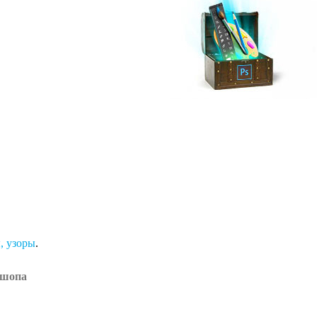
, узоры
.
ошопа