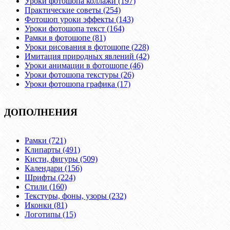
Уроки фотошопа коллажи (197)
Практические советы (254)
Фотошоп уроки эффекты (143)
Уроки фотошопа текст (164)
Рамки в фотошопе (81)
Уроки рисования в фотошопе (228)
Имитация природных явлений (42)
Уроки анимации в фотошопе (46)
Уроки фотошопа текстуры (26)
Уроки фотошопа графика (17)
ДОПОЛНЕНИЯ
Рамки (721)
Клипарты (491)
Кисти, фигуры (509)
Календари (156)
Шрифты (224)
Стили (160)
Текстуры, фоны, узоры (232)
Иконки (81)
Логотипы (15)