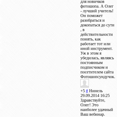
для новичков
фотошопа. А Олег
- лучший учитель!
Он поможет
разобраться и
докопаться до сути
, в
действительности
понять, как
работает тот или
иной инструмент.
Уж в этом я
убедилась, являясь
постоянным
подписчиком и
посетителем сайта
Фотошопсундучок.
+5
#
Нинель
29.09.2014 16:25
Здравствуйте,
Олег! Это
наиболее удачный
Ваш вебинар.