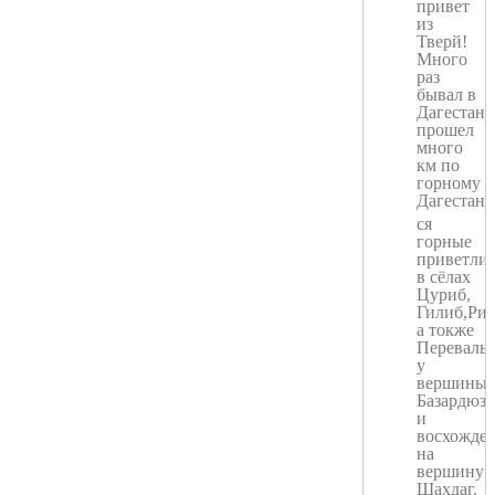
привет
из
Тверй!
Много
раз
бывал в
Дагестане
прошел
много
км по
горному
Дагестан
ся
горные
приветли
в сёлах
Цуриб,
Гилиб,Рит
а токже
Перевалы
у
вершины
Базардюз
и
восхожде
на
вершину
Шахдаг.