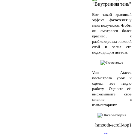
Вот такой красивый
эффект -
фототекст
у
меня получился. Чтобы
он смотрелся более
красиво, я
разблокировал нижний
слой и залил его
подходящим цветом.
Vera Ataeva
посмотрела урок и
сделал вот такую
работу. Оцените её,
высказывайте своё
мнение в
комментариях:
{smooth-scroll-top}