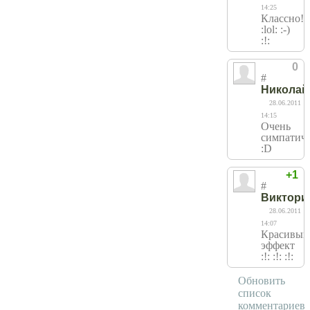
14:25
Классно!
:lol: :-)
:!:
0
#
Николай
28.06.2011
14:15
Очень
симпатич
:D
+1
#
Виктори
28.06.2011
14:07
Красивый
эффект
:!: :!: :!:
Обновить
список
комментариев