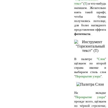
текст
" (
Т
) и что-нибудь
напишем. Желательно
взять такой шрифт,
чтобы буквы
получились потолще,
для более наглядного
представления эффекта
фототекста
.
В палитре "
Слои
"
щёлкаем по второй
справа иконке и
выбираем стиль слоя
"
Перекрытие узора
".
На вкладке
"
Перекрытие узора
"
прежде всего, щёлкаем
по чёрной стрелочке,