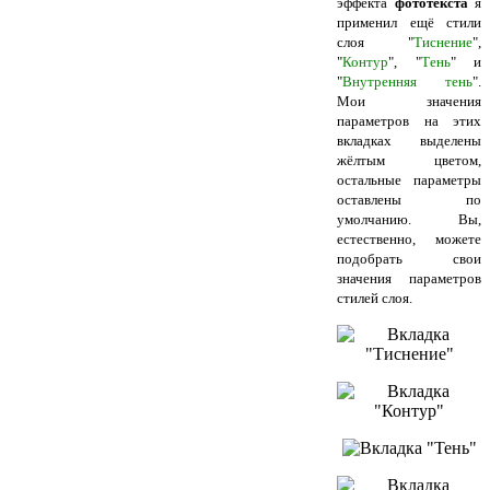
эффекта
фототекста
я
применил ещё стили
слоя "
Тиснение
",
"
Контур
", "
Тень
" и
"
Внутренняя тень
".
Мои значения
параметров на этих
вкладках выделены
жёлтым цветом,
остальные параметры
оставлены по
умолчанию. Вы,
естественно, можете
подобрать свои
значения параметров
стилей слоя.