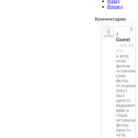
Назад
Вперед
Комментарии
0
#
Guest
19.02.2012
20:52
я хочу
чтоб
фоном
оставалас
сама
фотка
исходник.
текст
был
просто
выражен
ярко а
сзади
оставалас
фотка
просто
чуть