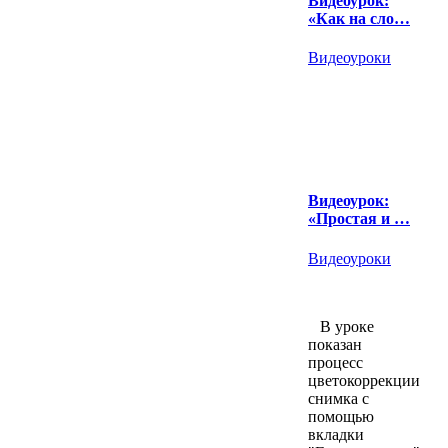
Видеоурок:
«Как на сло…
Видеоуроки
Видеоурок:
«Простая и …
Видеоуроки
В уроке
показан
процесс
цветокоррекции
снимка с
помощью
вкладки