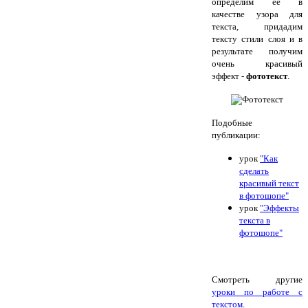
определим её в
качестве узора для
текста, придадим
тексту стили слоя и в
результате получим
очень красивый
эффект -
фототекст
.
Подобные
публикации:
урок
"Как
сделать
красивый текст
в фотошопе"
урок
"Эффекты
текста в
фотошопе"
Смотреть другие
уроки по работе с
текстом
.