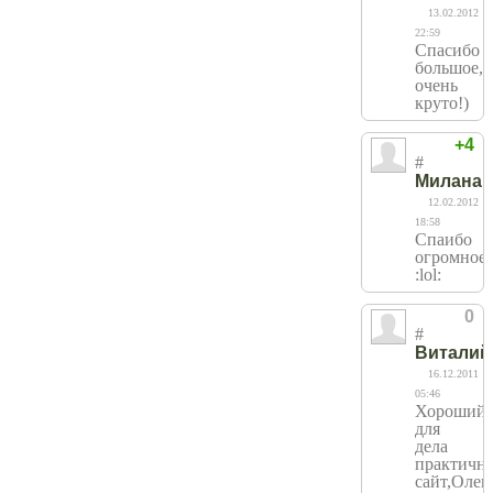
13.02.2012
22:59
Спасибо
большое,
очень
круто!)
+4
#
Милана
12.02.2012
18:58
Спаибо
огромное
:lol:
0
#
Виталий
16.12.2011
05:46
Хороший,
для
дела
практичн
сайт,Олег