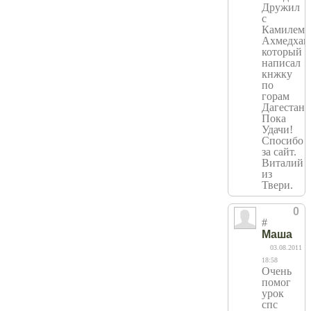
Дружил
с
Камилем
Ахмедхан
который
написал
кнжку
по
горам
Дагестана
Пока
Удачи!
Спосибо
за сайт.
Виталий
из
Твери.
0
#
Маша
03.08.2011
18:58
Очень
помог
урок
спс