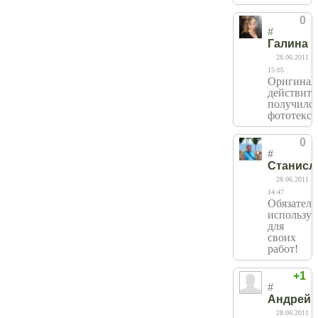
0
#
Галина
28.06.2011
15:05
Оригинал
действите
получилс
фототекст
0
#
Станисл
28.06.2011
14:47
Обязатель
использу
для
своих
работ!
+1
#
Андрей
28.06.2011