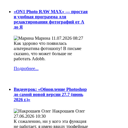
«ON1 Photo RAW MAX» — простая
и удобная программа для
редактирования фотографий от А
до Я
Марина
11.07.2026 08:27
Как здорово что появилась
альтернатива фотошопу! В письме
сказано, что может больше не
работать Adobb.
Подробнее...
Видеоурок: «Обновление Photoshop
до самой новой версии 27.7 (июнь
2026 г.)»
Накрошаев Олег
27.06.2026 10:30
К сожалению, ни у кого эта функция
не работает, я имею ввиду трофейные