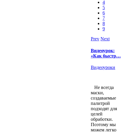
4
5
6
7
8
9
Prev
Next
Видеоурок:
«Как быстр…
Видеоуроки
Не всегда
маски,
создаваемые
палитрой
подходят для
целей
обработки.
Поэтому мы
можем легко