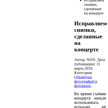
Исправляем
снимки,
сделанные
на концерте
Исправляем
снимки,
сделанные
на
концерте
Автор: NON. Дата
публикации:
11
марта 2010
.
Категория:
Обработка
фотографий в
фотошопе
.
Во время съёмки
концерта нельзя
использовать
вспышку, её