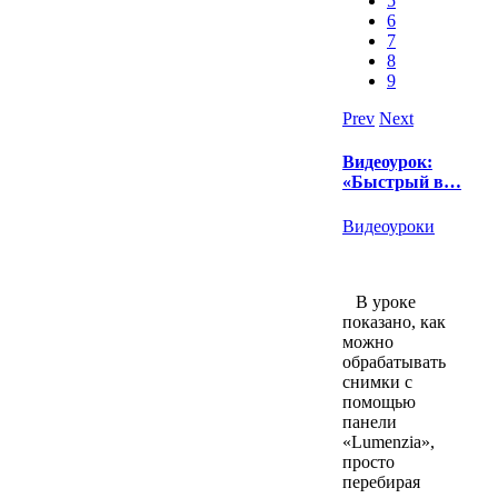
5
6
7
8
9
Prev
Next
Видеоурок:
«Быстрый в…
Видеоуроки
В уроке
показано, как
можно
обрабатывать
снимки с
помощью
панели
«Lumenzia»,
просто
перебирая