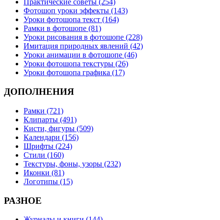
Практические советы (254)
Фотошоп уроки эффекты (143)
Уроки фотошопа текст (164)
Рамки в фотошопе (81)
Уроки рисования в фотошопе (228)
Имитация природных явлений (42)
Уроки анимации в фотошопе (46)
Уроки фотошопа текстуры (26)
Уроки фотошопа графика (17)
ДОПОЛНЕНИЯ
Рамки (721)
Клипарты (491)
Кисти, фигуры (509)
Календари (156)
Шрифты (224)
Стили (160)
Текстуры, фоны, узоры (232)
Иконки (81)
Логотипы (15)
РАЗНОЕ
Журналы и книги (144)