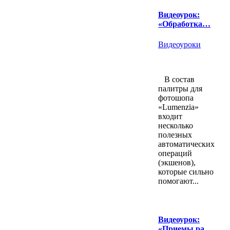
Видеоурок:
«Обработка…
Видеоуроки
В состав
палитры для
фотошопа
«Lumenzia»
входит
несколько
полезных
автоматических
операций
(экшенов),
которые сильно
помогают...
Видеоурок:
«Приемы ра…