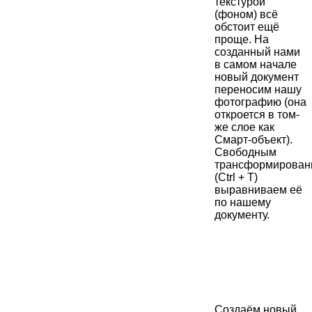
текстурой
(фоном) всё
обстоит ещё
проще. На
созданный нами
в самом начале
новый документ
переносим нашу
фотографию (она
откроется в том-
же слое как
Смарт-объект).
Свободным
трансформирован
(Ctrl + T)
выравниваем её
по нашему
документу.
Создаём новый