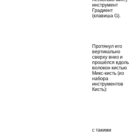
инструмент
Градиент
(клавиша G).
Протянул его
вертикально
сверху вниз и
прошёлся вдоль
волокон кистью
Микс-кисть (из
набора
инструментов
Кисть):
с такими