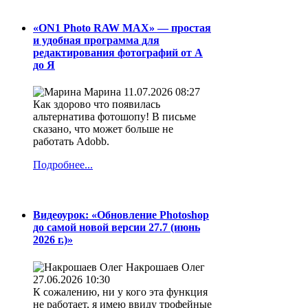
«ON1 Photo RAW MAX» — простая
и удобная программа для
редактирования фотографий от А
до Я
Марина
11.07.2026 08:27
Как здорово что появилась
альтернатива фотошопу! В письме
сказано, что может больше не
работать Adobb.
Подробнее...
Видеоурок: «Обновление Photoshop
до самой новой версии 27.7 (июнь
2026 г.)»
Накрошаев Олег
27.06.2026 10:30
К сожалению, ни у кого эта функция
не работает, я имею ввиду трофейные