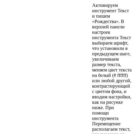
Активируем
инструмент Текст
и пишем
«Рождества». В
верхней панели
настроек
инструмента Текст
выбираем шрифт,
что установили в
предыдущем шаге,
увеличиваем
размер текста,
меняем цвет текста
на белый (# ffffff)
или любой другой,
контрастирующий
с цветом фона, и
вводим настройки,
как на рисунке
ниже. При
помощи
инструмента
Перемещение
располагаем текст,