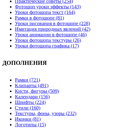
Практические советы (254)
Фотошоп уроки эффекты (143)
Уроки фотошопа текст (164)
Рамки в фотошопе (81)
Уроки рисования в фотошопе (228)
Имитация природных явлений (42)
Уроки анимации в фотошопе (46)
Уроки фотошопа текстуры (26)
Уроки фотошопа графика (17)
ДОПОЛНЕНИЯ
Рамки (721)
Клипарты (491)
Кисти, фигуры (509)
Календари (156)
Шрифты (224)
Стили (160)
Текстуры, фоны, узоры (232)
Иконки (81)
Логотипы (15)